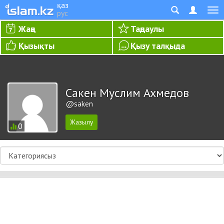
қаз
рус
Жаңа
Таңдаулы
Қызықты
Қызу талқыда
Сакен Муслим Ахмедов
@saken
0