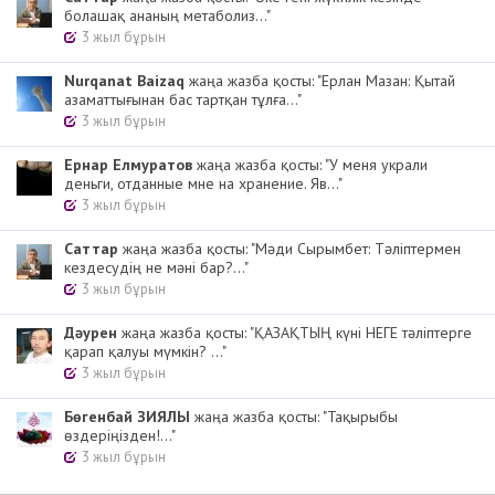
болашақ ананың метаболиз..."
3 жыл бұрын
Nurqanat Baizaq
жаңа жазба қосты: "Ерлан Мазан: Қытай
азаматтығынан бас тартқан тұлға..."
3 жыл бұрын
Ернар Елмуратов
жаңа жазба қосты: "У меня украли
деньги, отданные мне на хранение. Яв..."
3 жыл бұрын
Cаттар
жаңа жазба қосты: "Мәди Сырымбет: Тәліптермен
кездесудің не мәні бар?..."
3 жыл бұрын
Дәурен
жаңа жазба қосты: "ҚАЗАҚТЫҢ күні НЕГЕ тәліптерге
қарап қалуы мүмкін? ..."
3 жыл бұрын
Бөгенбай ЗИЯЛЫ
жаңа жазба қосты: "Тақырыбы
өздеріңізден!..."
3 жыл бұрын