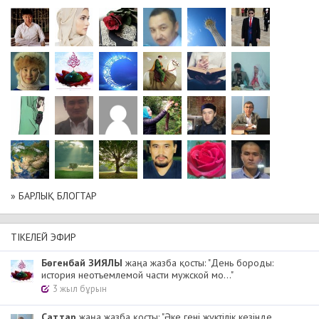
» БАРЛЫҚ БЛОГТАР
ТІКЕЛЕЙ ЭФИР
Бөгенбай ЗИЯЛЫ
жаңа жазба қосты: "День бороды:
история неотъемлемой части мужской мо..."
3 жыл бұрын
Cаттар
жаңа жазба қосты: "Әке гені жүктілік кезінде